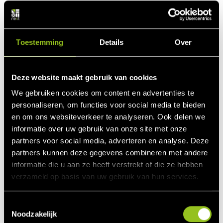
geïnstalleerd, zich authentiseren om lid te worden van de
gesloten gebruikersgroep voor communicatie met het
besturingssysteem.
Toestemming
Details
Over
Deze website maakt gebruik van cookies
We gebruiken cookies om content en advertenties te
personaliseren, om functies voor social media te bieden
en om ons websiteverkeer te analyseren. Ook delen we
informatie over uw gebruik van onze site met onze
partners voor social media, adverteren en analyse. Deze
partners kunnen deze gegevens combineren met andere
informatie die u aan ze heeft verstrekt of die ze hebben
verzameld op basis van uw gebruik van hun services.
T
Noodzakelijk
o