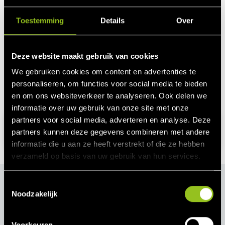
hoeveelheid te komen. Vervolgens plaatst TenneT de
geselecteerde aanbieders op een tweede lijst voor aFRR en
Toestemming
Details
Over
mFRR. Deze lijst is op basis van de hoogte van hun
tarieven. Als er balanceringsenergie nodig is, beloont de
TSO eerst de goedkoopste leveranciers. Verdere biedingen
Deze website maakt gebruik van cookies
zijn gebaseerd op een dan stijgend tarief. TenneT betaalt
We gebruiken cookies om content en advertenties te
een bijkomende activatievergoeding voor de aanbieders
personaliseren, om functies voor social media te bieden
van aFRR en mFRR bij elke afroep.
en om ons websiteverkeer te analyseren. Ook delen we
informatie over uw gebruik van onze site met onze
partners voor social media, adverteren en analyse. Deze
Vraag nu uw vrijblijvende inkomensberekening
partners kunnen deze gegevens combineren met andere
aan
informatie die u aan ze heeft verstrekt of die ze hebben
verzameld op basis van uw gebruik van hun services.
T
Next Portal
Noodzakelijk
o
Altijd up to date via app en PC
e
s
Voorkeuren