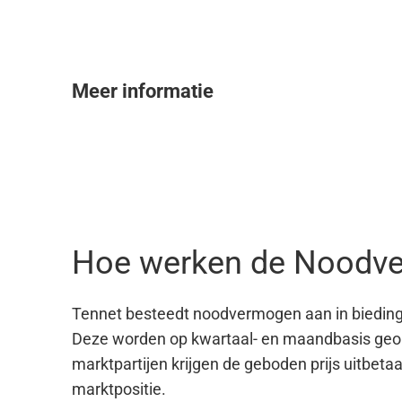
t
i
e
Meer informatie
Hoe werken de Noodve
Tennet besteedt noodvermogen aan in bieding
Deze worden op kwartaal- en maandbasis geor
marktpartijen krijgen de geboden prijs uitbeta
marktpositie.