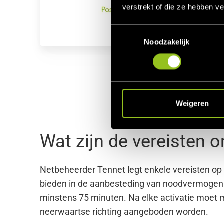
verstrekt of die ze hebben v
T
Noodzakelijk
o
e
s
t
e
m
Weigeren
m
i
Wat zijn de vereisten
n
g
s
Netbeheerder Tennet legt enkele vereisten o
s
bieden in de aanbesteding van noodvermogen.
e
minstens 75 minuten. Na elke activatie moet 
l
e
neerwaartse richting aangeboden worden.
c