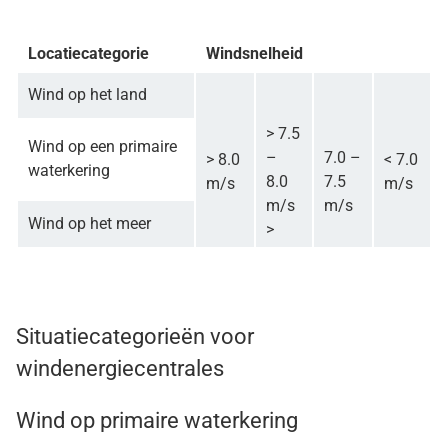
Locatiecategorie
Windsnelheid
Wind op het land
> 7.5
Wind op een primaire
–
7.0 –
> 8.0
< 7.0
waterkering
8.0
7.5
m/s
m/s
m/s
m/s
Wind op het meer
>
Situatiecategorieën voor
windenergiecentrales
Wind op primaire waterkering