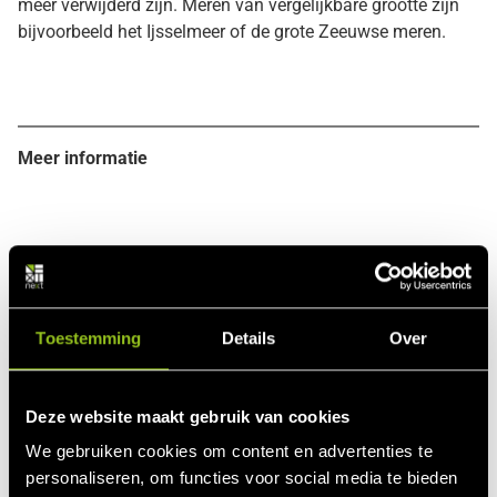
meer verwijderd zijn. Meren van vergelijkbare grootte zijn
bijvoorbeeld het Ijsselmeer of de grote Zeeuwse meren.
Meer informatie
Berekeningsvoorbeeld, gebaseerd op SDE+
Toestemming
Details
Over
2018
Rekenvoorbeeld SDE+ bijdrage – Wind op land < 7,0 m/s
Deze website maakt gebruik van cookies
Bijvoorbeeld een project in de gemeente Amersfoort
We gebruiken cookies om content en advertenties te
(voorbeeld overgenomen van RVO)
personaliseren, om functies voor social media te bieden