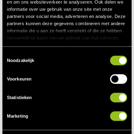
en om ons websiteverkeer te analyseren. Ook delen we
Maximum basisbedrag
7,3 €ct/kWh
informatie over uw gebruik van onze site met onze
vanaf fase 1
partners voor social media, adverteren en analyse. Deze
Maximum aantal
partners kunnen deze gegevens combineren met andere
subsidiabele vollasturen, de
informatie die u aan ze heeft verstrekt of die ze hebben
netto P50-waarde
verzameld op basis van uw gebruik van hun services.
vollasturen uit het
2.350
windrapport van de
T
aanvrager. Deze waarde
Noodzakelijk
o
wordt per project bepaald.
e
Voorlopig correctiebedrag
s
Voorkeuren
3,2 €ct/kWh
2018
t
e
Voorlopige bijdrage SDE+
m
Statistieken
2018
7,3 – 3,2 = 4,1 €ct/kWh
m
bij aanvraag vanaf fase 1
= 41 €/MWh
i
voor 7,3 €ct/kWh
Marketing
n
Maximale subsidiabele
g
jaarproductie bij een
s