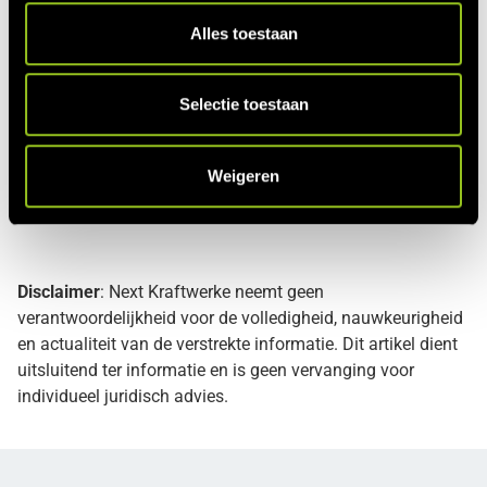
3 * 2.350 = 7.050 MWh
installatie met een
s
Alles toestaan
vermogen van 3 MW
e
l
Voorlopige bijdrage SDE+
41 €/MWh * 7.050 MWh
e
Selectie toestaan
in 2018 bij aanvraag vanaf
=
€ 289.050
c
fase 1 voor 7,3 €ct/kWh
t
Weigeren
i
e
Disclaimer
: Next Kraftwerke neemt geen
verantwoordelijkheid voor de volledigheid, nauwkeurigheid
en actualiteit van de verstrekte informatie. Dit artikel dient
uitsluitend ter informatie en is geen vervanging voor
individueel juridisch advies.