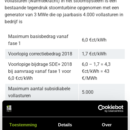
vollasturen (warmtekracht) In het stoomsysteem is een
bestaande tegendruk stoomturbine opgenomen met een
generator van 3 MWe die op jaarbasis 4.000 vollasturen in
bedrijf is
Maximum basisbedrag vanaf
6,0 €ct/kWh
fase 1
Voorlopig correctiebedrag 2018
1,7 €ct/kWh
Voorlopige bijdrage SDE+ 2018
6,0 – 1,7 = 4,3
bij aanvraag vanaf fase 1 voor
€ct/kWh = 43
6,0 €ct/kWh
€/MWh
Maximum aantal subsidiabele
5.000
vollasturen
Totaal nominaal vermogen
30 MWth
Maximale subsidiabele
jaarproductie bij een installatie
30 * 5.000 =
Toestemming
Details
Over