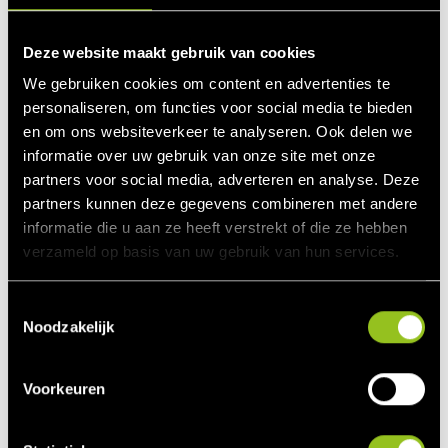
met een ketelvermogen van 30
150.000 MWh
MW
Deze website maakt gebruik van cookies
- De stoomturbine/generator
4000 * 3 = 12.000
We gebruiken cookies om content en advertenties te
produceert
MWh
personaliseren, om functies voor social media te bieden
- De warmte wordt na de
138.000 MWh
en om ons websiteverkeer te analyseren. Ook delen we
stoomturbine volledig benut
150.000 MWh
informatie over uw gebruik van onze site met onze
- Totaal subsidiabele productie
partners voor social media, adverteren en analyse. Deze
Voorlopige bijdrage SDE+ in
partners kunnen deze gegevens combineren met andere
43 €/MWh *
2018
informatie die u aan ze heeft verstrekt of die ze hebben
150.000 MWh =
bij aanvraag vanaf fase 1 voor
verzameld op basis van uw gebruik van hun services.
€ 6.450.000
6,0 €ct/kWh
T
Noodzakelijk
o
e
s
Voorkeuren
t
e
Meer informatie