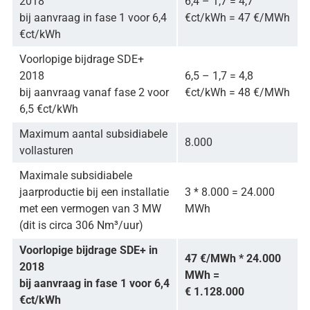
2018
6,4 – 1,7 = 4,7
bij aanvraag in fase 1 voor 6,4
€ct/kWh = 47 €/MWh
€ct/kWh
Voorlopige bijdrage SDE+
2018
6,5 – 1,7 = 4,8
bij aanvraag vanaf fase 2 voor
€ct/kWh = 48 €/MWh
6,5 €ct/kWh
Maximum aantal subsidiabele
8.000
vollasturen
Maximale subsidiabele
jaarproductie bij een installatie
3 * 8.000 = 24.000
met een vermogen van 3 MW
MWh
(dit is circa 306 Nm³/uur)
Voorlopige bijdrage SDE+ in
47 €/MWh * 24.000
2018
MWh =
bij aanvraag in fase 1 voor 6,4
€ 1.128.000
€ct/kWh