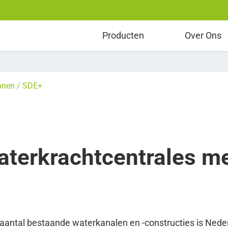
room
Producten
Over Ons
nnen
SDE+
aterkrachtcentrales m
t aantal bestaande waterkanalen en -constructies is Ned