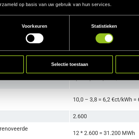
erzameld op basis van uw gebruik van hun services.
, gebaseerd op SDE+ 2018
Voorkeuren
Statistieken
)
9.0 ct/kWh
10,0 €ct/kWh
3.8 ct/kWh
Selectie toestaan
9,0 – 3,8 = 5,2 €ct/kWh =
10,0 – 3,8 = 6,2 €ct/kWh 
2.600
erenoveerde
12 * 2.600 = 31.200 MWh