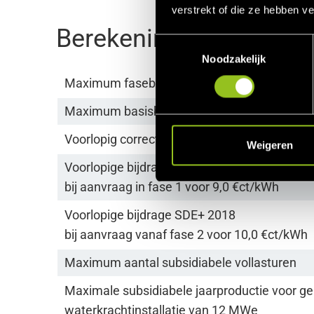
verstrekt of die ze hebben v
Berekeningsvoorbeeld
T
Noodzakelijk
o
e
Maximum fasebedrag fase 1 (vrije categorie
s
t
Maximum basisbedrag vanaf fase 2
e
Voorlopig correctiebedrag 2018
m
Weigeren
m
Voorlopige bijdrage SDE+ 2018
i
bij aanvraag in fase 1 voor 9,0 €ct/kWh
n
g
Voorlopige bijdrage SDE+ 2018
s
bij aanvraag vanaf fase 2 voor 10,0 €ct/kWh
s
e
Maximum aantal subsidiabele vollasturen
l
Maximale subsidiabele jaarproductie voor g
e
waterkrachtinstallatie van 12 MWe
c