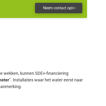
Neem contact op
p te wekken, kunnen SDE+-financiering
meter
". Installaties waar het water eerst naar
 aanmerking.